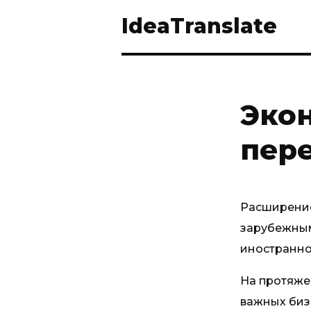
IdeaTranslate
Эко
пер
Расширение
зарубежным
иностранно
На протяже
важных биз