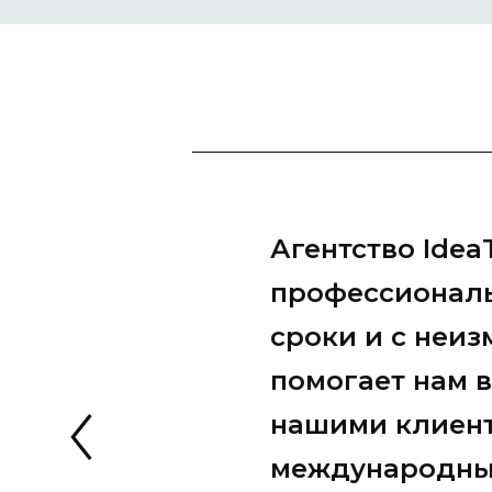
Коллективу а
переводов Ide
выразить иск
содействие в
перевода в р
Гайдаровског