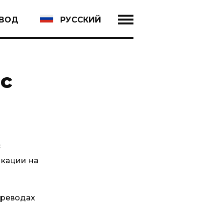
ЕВОД
РУССКИЙ
с
с
икации на
ереводах