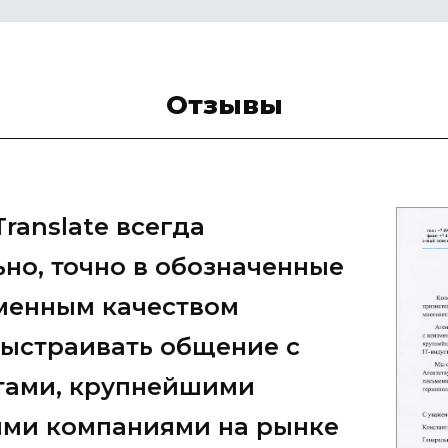
Отзывы
гентства профессиональных
aTranslate Позвольте
реннюю благодарность за
 организации синхронного
амках мероприятий
о форума, научно-