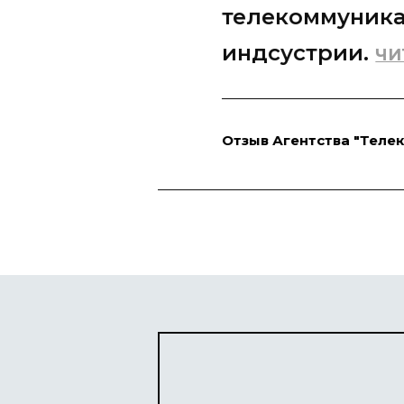
практических
экспертов.
ЧИ
Отзыв ИГСУ РАНХиГС