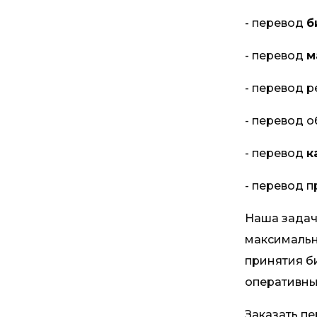
- перевод
б
- перевод
м
- перевод 
- перевод о
- перевод
к
- перевод п
Наша задач
максимальн
принятия б
оперативны
Заказать пе