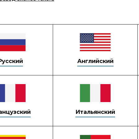
Русский
Английский
анцузский
Итальянский