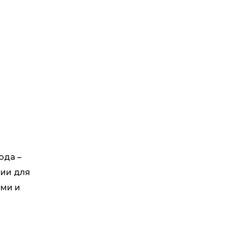
ода –
ции для
ами и