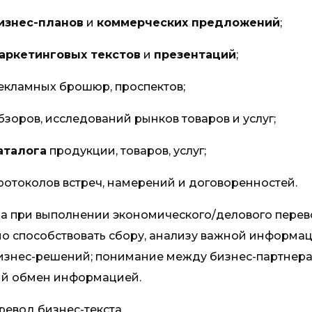
изнес-планов
и
коммерческих предложений
;
аркетинговых текстов
и
презентаций
;
рекламных брошюр, проспектов;
бзоров, исследований рынков товаров и услуг;
аталога
продукции, товаров, услуг;
ротоколов встреч, намерений и договоренностей.
а при выполнении экономического/делового перев
о способствовать сбору, анализу важной информа
изнес-решений; понимание между бизнес-партнер
й обмен информацией.
ревод бизнес-текста