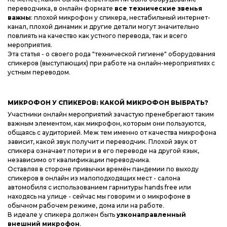
переводчика, в онлайн формате
все технические звенья
важны
: плохой микрофон у спикера, нестабильный интернет-
канал, плохой динамик и другие детали могут значительно
повлиять на качество как устного перевода, так и всего
мероприятия.
Эта статья - о своего рода "технической гигиене" оборудования
спикеров (выступающих) при работе на онлайн-мероприятиях с
устным переводом.
МИКРОФОН У СПИКЕРОВ: КАКОЙ МИКРОФОН ВЫБРАТЬ?
Участники онлайн мероприятий зачастую пренебрегают таким
важным элементом, как микрофон, которым они пользуются,
общаясь с аудиторией. Меж тем именно от качества микрофона
зависит, какой звук получит и переводчик. Плохой звук от
спикера означает потери и в его переводе на другой язык,
независимо от квалификации переводчика.
Оставляя в стороне привычки времён пандемии по выходу
спикеров в онлайн из малоподходящих мест - салона
автомобиля с использованием гарнитуры hands free или
находясь на улице - сейчас мы говорим и о микрофоне в
обычном рабочем режиме, дома или на работе.
В идеале у спикера должен быть
узконаправленный
внешний микрофон
.