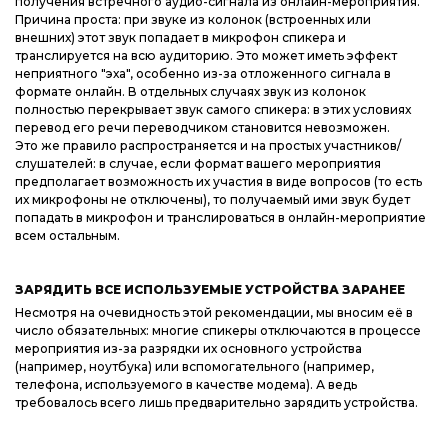
получения встречного аудио-сигнала из онлайн-мероприятия.
Причина проста: при звуке из колонок (встроенных или
внешних) этот звук попадает в микрофон спикера и
транслируется на всю аудиторию. Это может иметь эффект
неприятного "эха", особенно из-за отложенного сигнала в
формате онлайн. В отдельных случаях звук из колонок
полностью перекрывает звук самого спикера: в этих условиях
перевод его речи переводчиком становится невозможен.
Это же правило распространяется и на простых участников/
слушателей: в случае, если формат вашего мероприятия
предполагает возможность их участия в виде вопросов (то есть
их микрофоны не отключены), то получаемый ими звук будет
попадать в микрофон и транслироваться в онлайн-мероприятие
всем остальным.
ЗАРЯДИТЬ ВСЕ ИСПОЛЬЗУЕМЫЕ УСТРОЙСТВА ЗАРАНЕЕ
Несмотря на очевидность этой рекомендации, мы вносим её в
число обязательных: многие спикеры отключаются в процессе
мероприятия из-за разрядки их основного устройства
(например, ноутбука) или вспомогательного (например,
телефона, используемого в качестве модема). А ведь
требовалось всего лишь предварительно зарядить устройства.