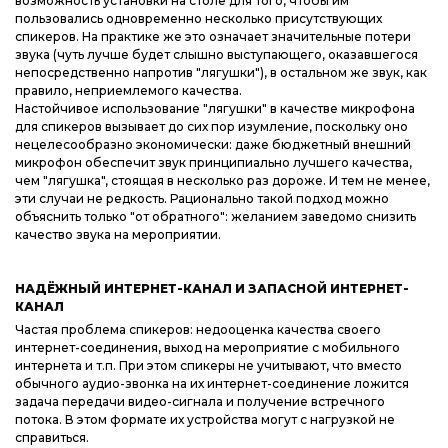
возможность установки на столе для того, чтобы им
пользовались одновременно несколько присутствующих
спикеров. На практике же это означает значительные потери
звука (чуть лучше будет слышно выступающего, оказавшегося
непосредственно напротив "лягушки"), в остальном же звук, как
правило, неприемлемого качества.
Настойчивое использование "лягушки" в качестве микрофона
для спикеров вызывает до сих пор изумление, поскольку оно
нецелесообразно экономически: даже бюджетный внешний
микрофон обеспечит звук принципиально лучшего качества,
чем "лягушка", стоящая в несколько раз дороже. И тем не менее,
эти случаи не редкость. Рационально такой подход можно
объяснить только "от обратного": желанием заведомо снизить
качество звука на мероприятии.
НАДЁЖНЫЙ ИНТЕРНЕТ-КАНАЛ И ЗАПАСНОЙ ИНТЕРНЕТ-
КАНАЛ
Частая проблема спикеров: недооценка качества своего
интернет-соединения, выход на мероприятие с мобильного
интернета и т.п. При этом спикеры не учитывают, что вместо
обычного аудио-звонка на их интернет-соединение ложится
задача передачи видео-сигнала и получение встречного
потока. В этом формате их устройства могут с нагрузкой не
справиться.