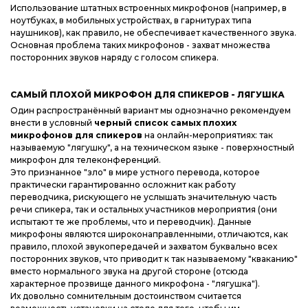
Использование штатных встроенных микрофонов (например, в
ноутбуках, в мобильных устройствах, в гарнитурах типа
наушников), как правило, не обеспечивает качественного звука.
Основная проблема таких микрофонов - захват множества
посторонних звуков наряду с голосом спикера.
САМЫЙ ПЛОХОЙ МИКРОФОН ДЛЯ СПИКЕРОВ - ЛЯГУШКА
Один распространённый вариант мы однозначно рекомендуем
внести в условный
черный список самых плохих
микрофонов для спикеров
на онлайн-мероприятиях: так
называемую "лягушку", а на техническом языке - поверхностный
микрофон для телеконференций.
Это признанное "зло" в мире устного перевода, которое
практически гарантированно осложнит как работу
переводчика, рискующего не услышать значительную часть
речи спикера, так и остальных участников мероприятия (они
испытают те же проблемы, что и переводчик). Данные
микрофоны являются широконаправленными, отличаются, как
правило, плохой звукопередачей и захватом буквально всех
посторонних звуков, что приводит к так называемому "кваканию"
вместо нормального звука на другой стороне (отсюда
характерное прозвище данного микрофона - "лягушка").
Их довольно сомнительным достоинством считается