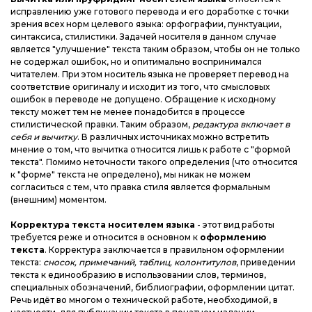
исправлению уже готового перевода и его доработке с точки
зрения всех норм целевого языка: орфографии, пунктуации,
синтаксиса, стилистики. Задачей носителя в данном случае
является "улучшение" текста таким образом, чтобы он не только
не содержал ошибок, но и опитимально воспринимался
читателем. При этом носитель языка не проверяет перевод на
соответствие оригиналу и исходит из того, что смысловых
ошибок в переводе не допущено. Обращение к исходному
тексту может тем не менее понадобится в процессе
стилистической правки. Таким образом,
редактура включает в
себя и вычитку
. В различных источниках можно встретить
мнение о том, что вычитка относится лишь к работе с "формой
текста". Помимо неточности такого определения (что относится
к "форме" текста не определено), мы никак не можем
согласиться с тем, что правка стиля является формальным
(внешним) моментом.
Корректура текста носителем языка
- этот вид работы
требуется реже и относится в основном к
оформлению
текста
. Корректура заключается в правильном оформлении
текста:
сносок, примечаний, таблиц, колонтитулов
, приведении
текста к единообразию в использовании слов, терминов,
специальных обозначений, библиографии, оформлении цитат.
Речь идёт во многом о технической работе, необходимой, в