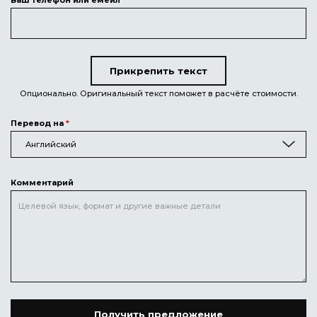
Ваш телефон или емейл
*
Прикрепить текст
Текст для перевода
Опционально. Оригинальный текст поможет в расчёте стоимости.
Перевод на
*
Английский
Комментарий