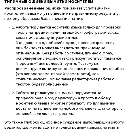
ТИПИЧНЫЕ ОШИБКИ ВЫЧИТКИ НОСИТЕЛЕМ
Распространенные ошибки
при заказе услуг вычитки
носителем языка могут привести к неправильному результату,
поэтому обращаем Ваше внимание на них:
Работа поручается носителю языка только для проверки
текста на предмет наличия ошибок (орфографических,
семантических, пунктуационных).
Это довольно однобокий подход: после исправления
ошибок текст может выглядеть по-прежнему не
оптимальным. Без работы со стилем, длинною фраз,
используемой лексикой текст рискует остаться таким же
"неродным" для целевой группы. Поэтому мы
рекомендуем вычитку не только для исправления ошибок
(это вопрос элементарной грамотности), но и
стилистическую. Только такая редакторская работа с
текстом будет полноценной.
Работа по редактуре и вычитке поручается не
профессиональному редактору – а просто
любому
носителю языка
. Многие полагают, что для вычитки
достаточно привлечения любого человека, для которого
целевой язык является родным.
Это также глубоко ошибочное суждение: выполняющий работу
редактор должен владеть не только родным языком, но иметь