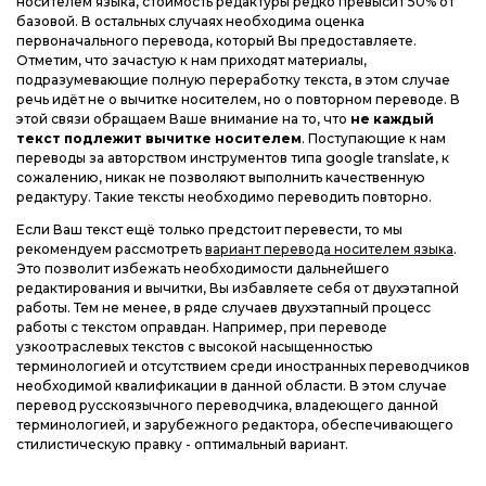
носителем языка, стоимость редактуры редко превысит 50% от
базовой. В остальных случаях необходима оценка
первоначального перевода, который Вы предоставляете.
Отметим, что зачастую к нам приходят материалы,
подразумевающие полную переработку текста, в этом случае
речь идёт не о вычитке носителем, но о повторном переводе. В
этой связи обращаем Ваше внимание на то, что
не каждый
текст подлежит вычитке носителем
. Поступающие к нам
переводы за авторством инструментов типа google translate, к
сожалению, никак не позволяют выполнить качественную
редактуру. Такие тексты необходимо переводить повторно.
Если Ваш текст ещё только предстоит перевести, то мы
рекомендуем рассмотреть
вариант перевода носителем языка
.
Это позволит избежать необходимости дальнейшего
редактирования и вычитки, Вы избавляете себя от двухэтапной
работы. Тем не менее, в ряде случаев двухэтапный процесс
работы с текстом оправдан. Например, при переводе
узкоотраслевых текстов с высокой насыщенностью
терминологией и отсутствием среди иностранных переводчиков
необходимой квалификации в данной области. В этом случае
перевод русскоязычного переводчика, владеющего данной
терминологией, и зарубежного редактора, обеспечивающего
стилистическую правку - оптимальный вариант.