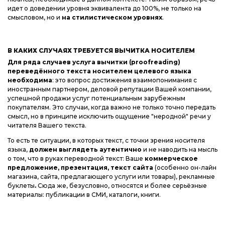
идет о доведении уровня эквивалента до 100%, не только на
смысловом, но и
на стилистическом уровнях
.
В КАКИХ СЛУЧАЯХ ТРЕБУЕТСЯ ВЫЧИТКА НОСИТЕЛЕМ
Для ряда случаев услуга вычитки (proofreading)
переведённого текста носителем целевого языка
необходима
: это вопрос достижения взаимопонимания с
иностранным партнером, деловой репутации Вашей компании,
успешной продажи услуг потенциальным зарубежным
покупателям. Это случаи, когда важно не только точно передать
смысл, но в принципе исключить ощущение "неродной" речи у
читателя Вашего текста.
То есть те ситуации, в которых текст, с точки зрения носителя
языка,
должен выглядеть аутентично
и не наводить на мысль
о том, что в руках переводной текст: Ваше
коммерческое
предложение, презентация, текст сайта
(особенно он-лайн
магазина, сайта, предлагающего услуги или товары), рекламные
буклеты
.
Сюда же, безусловно, относятся и более серьёзные
материалы: публикации в СМИ, каталоги, книги.