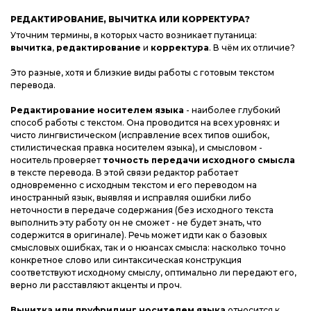
РЕДАКТИРОВАНИЕ, ВЫЧИТКА ИЛИ КОРРЕКТУРА?
Уточним термины, в которых часто возникает путаница:
вычитка
,
редактирование
и
корректура
. В чём их отличие?
Это разные, хотя и близкие виды работы с готовым текстом
перевода.
Редактирование носителем языка
- наиболее глубокий
способ работы с текстом. Она проводится на всех уровнях: и
чисто лингвистическом (исправление всех типов ошибок,
стилиcтическая правка носителем языка), и смысловом -
носитель проверяет
точность передачи исходного смысла
в тексте перевода. В этой связи редактор работает
одновременно с исходным текстом и его переводом на
иностранный язык, выявляя и исправляя ошибки либо
неточности в передаче содержания (без исходного текста
выполнить эту работу он не сможет - не будет знать, что
содержится в оригинале). Речь может идти как о базовых
смысловых ошибках, так и о нюансах смысла: насколько точно
конкретное слово или синтаксическая конструкция
соответствуют исходному смыслу, оптимально ли передают его,
верно ли расставляют акценты и проч.
Вычитка или пруфридинг носителем языка
относится к