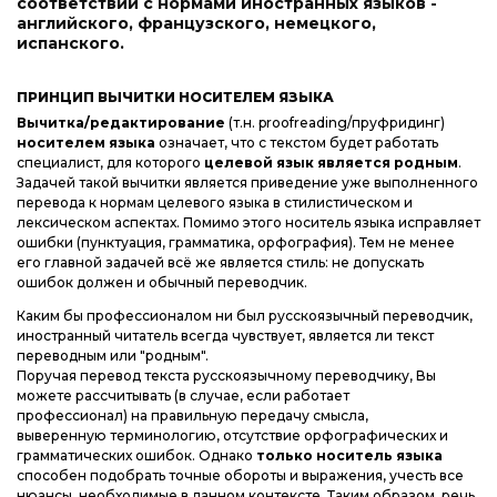
соответствии с нормами иностранных языков -
английского, французского, немецкого,
испанского.
ПРИНЦИП ВЫЧИТКИ НОСИТЕЛЕМ ЯЗЫКА
Вычитка/редактирование
(т.н. proofreading/пруфридинг)
носителем языка
означает, что с текстом будет работать
специалист, для которого
целевой язык является родным
.
Задачей такой вычитки является приведение уже выполненного
перевода к нормам целевого языка в стилистическом и
лексическом аспектах. Помимо этого носитель языка исправляет
ошибки (пунктуация, грамматика, орфография). Тем не менее
его главной задачей всё же является стиль: не допускать
ошибок должен и обычный переводчик.
Каким бы профессионалом ни был русскоязычный переводчик,
иностранный читатель всегда чувствует, является ли текст
переводным или "родным".
Поручая перевод текста русскоязычному переводчику, Вы
можете рассчитывать (в случае, если работает
профессионал) на правильную передачу смысла,
выверенную терминологию, отсутствие орфографических и
грамматических ошибок. Однако
только носитель языка
способен подобрать точные обороты и выражения, учесть все
нюансы, необходимые в данном контексте. Таким образом, речь