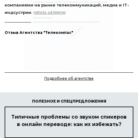
ий, медиа и IT-
Гайдаровского форума, научно-практ
конференций и встреч экспертов.
ЧИТА
Отзыв ИГСУ РАНХиГС
Подробнее об агентстве
ПОЛЕЗНОЕ И СПЕЦПРЕДЛОЖЕНИЯ
Типичные проблемы со звуком спикеров
в онлайн переводе: как их избежать?