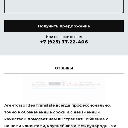
Или позвоните нам:
+7 (925) 77-22-406
ОТЗЫВЫ
ссионально,
Коллективу агентства профессиональ
менным
IdeaTranslate Позвольте выразить ис
 общение с
благодарность за содействие в орган
ждународными
синхронного перевода в рамках меро