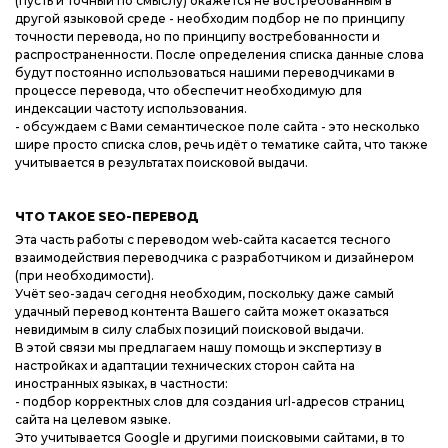
(пусть и точный по смыслу) окажется не востребованным в
другой языковой среде - необходим подбор не по принципу
точности перевода, но по принципу востребованности и
распространенности. После определения списка данные слова
будут постоянно использоваться нашими переводчиками в
процессе перевода, что обеспечит необходимую для
индексации частоту использования.
- обсуждаем с Вами семантическое поле сайта - это несколько
шире просто списка слов, речь идёт о тематике сайта, что также
учитывается в результатах поисковой выдачи.
ЧТО ТАКОЕ SEO-ПЕРЕВОД
Эта часть работы с переводом web-сайта касается тесного
взаимодействия переводчика с разработчиком и дизайнером
(при необходимости).
Учёт seo-задач сегодня необходим, поскольку даже самый
удачный перевод контента Вашего сайта может оказаться
невидимым в силу слабых позиций поисковой выдачи.
В этой связи мы предлагаем нашу помощь и экспертизу в
настройках и адаптации технических сторон сайта на
иностранных языках, в частности:
- подбор корректных слов для создания url-адресов страниц
сайта на целевом языке.
Это учитывается Google и другими поисковыми сайтами, в то