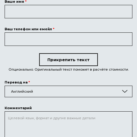
Ваше имя
*
Ваш телефон или емейл
*
Прикрепить текст
Текст для перевода
Опционально. Оригинальный текст поможет в расчёте стоимости.
Перевод на
*
Английский
Комментарий