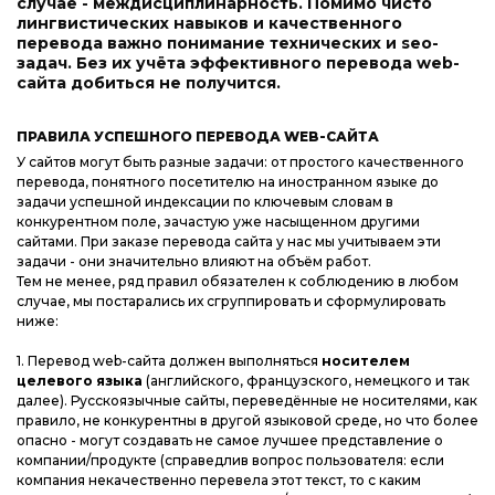
случае - междисциплинарность. Помимо чисто
лингвистических навыков и качественного
перевода важно понимание технических и seo-
задач. Без их учёта эффективного перевода web-
сайта добиться не получится.
ПРАВИЛА УСПЕШНОГО ПЕРЕВОДА WEB-САЙТА
У сайтов могут быть разные задачи: от простого качественного
перевода, понятного посетителю на иностранном языке до
задачи успешной индексации по ключевым словам в
конкурентном поле, зачастую уже насыщенном другими
сайтами. При заказе перевода сайта у нас мы учитываем эти
задачи - они значительно влияют на объём работ.
Тем не менее, ряд правил обязателен к соблюдению в любом
случае, мы постарались их сгруппировать и сформулировать
ниже:
1. Перевод web-сайта должен выполняться
носителем
целевого языка
(английского, французского, немецкого и так
далее). Русскоязычные сайты, переведённые не носителями, как
правило, не конкурентны в другой языковой среде, но что более
опасно - могут создавать не самое лучшее представление о
компании/продукте (справедлив вопрос пользователя: если
компания некачественно перевела этот текст, то с каким