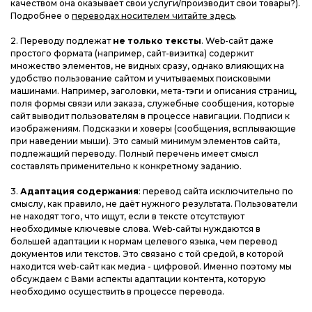
качеством она оказывает свои услуги/производит свои товары?).
Подробнее о
переводах носителем читайте здесь
.
2. Переводу подлежат
не только тексты
. Web-сайт даже
простого формата (например, сайт-визитка) содержит
множество элементов, не видных сразу, однако влияющих на
удобство пользование сайтом и учитываемых поисковыми
машинами. Например, заголовки, мета-тэги и описания страниц,
поля формы связи или заказа, служебные сообщения, которые
сайт выводит пользователям в процессе навигации. Подписи к
изображениям. Подсказки и ховеры (сообщения, всплывающие
при наведении мыши). Это самый минимум элементов сайта,
подлежащий переводу. Полный перечень имеет смысл
составлять применительно к конкретному заданию.
3.
Адаптация содержания
: перевод сайта исключительно по
смыслу, как правило, не даёт нужного результата. Пользователи
не находят того, что ищут, если в тексте отсутствуют
необходимые ключевые слова. Web-сайты нуждаются в
большей адаптации к нормам целевого языка, чем перевод
документов или текстов. Это связано с той средой, в которой
находится web-сайт как медиа - цифровой. Именно поэтому мы
обсуждаем с Вами аспекты адаптации контента, которую
необходимо осуществить в процессе перевода.