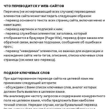
ЧТО ПЕРЕВОДИТСЯ У WEB-САЙТОВ
Перечень (не исчерпывающий всех случаев) переводимых
элементов сайта может выглядеть следующим образом:
- перевод основного текста: всех страниц сайта, включая меню и
навигацию;
- перевод картинок и подписей к ним;
- перевод служебных элементов: заголовка, который
отображается в браузере (Page title), перевод форм заказа или
обратной связи, включая подсказки, сообщения об ошибках и
проч.;
- перевод "невидимых" элементов, но важных для индексации и
нахождения сайта: мета-тэгов, описания, списка ключевых слов
страницы (см.ниже seo-перевод).
ПОДБОР КЛЮЧЕВЫХ СЛОВ
При адаптированном переводе сайта на целевой язык мы
применяем следующий алгоритм:
- обсуждаем с Вами список ключевых слов, аналог которых
должен быть выявлен в целевом языке.
Мы анализируем частоту запросов и содержание конкурентного
поля на целевом языке, чтобы предложить Вам наиболее
точный список. Нередки случаи, когда буквальный перевод