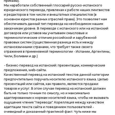
приказы).
Мы наработали собственный глоссарий русско-испанского
юридического перевода, привлекая к работе наших лингвистов
и редакторов в том числе и внештатных специалистов (в
основном юристов разных отраслей права). Это позволяет нам
обеспечивать данный тип перевода на необходимом нашим
заказчикам уровне. В переводе с испанского или на испанский
договоров или уставов мы учитываем смысловые и
терминологические отличия российской и зарубежной
правовых систем (существенная разница есть и между
испаноязычными странами, что требует также своего
отражения в применяемой терминологии - Испании, Аргентины,
Чили, Боливии и др.)
- бизнес-перевод на испанский: презентации, коммерческие
предложения, web-сайты.
Качественный перевод на испанский текстов данной категории
предпочтительно поручать носителю испанского языка. Целью
презентаций или сайтов, как правило, являются продажи
товаров и услуг. В этом случае перевод на испанский должен
быть не только точным по смыслу, но и максимально
адаптированным к нормам носителей языка, чтобы не вызывать
ощущения чтения "перевода". Корелляция между качеством
адаптации текста сайта и поведением пользователей -
очевидный и доказанный практикой факт. Чуть ниже мы