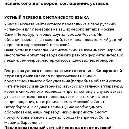
испанского договоров, соглашений, уставов.
УСТНЫЙ ПЕРЕВОД С ИСПАНСКОГО ЯЗЫКА
У нас вы можете найти устного переводчика в паре русский-
испанский для переводов на ваших мероприятиях в Москве,
Санкт-Петербурге и ряде других городов России. Мы
обеспечиваем как синхронный, так и последовательный устный
перевод в паре русский-испанский.
Наши устные переводчики с испанским языком имеют широкий
многолетний опыт перевода самого разного формата: интервью,
лекций, семинаров, мастер-классов, деловых переговоров.
География устного перевода зависит от его типа.
Синхронный
перевод с испанского
подразумевает наличие
профессионального оборудования (подробнее об этой услуге
читайте
здесь
) в виде гарнитур, звукоусилительной аппаратуры,
кабины синхронного перевода и проч., поэтому в случае заказа
у нас как синхронного перевода, так и его технического
сопровождения, мы ограничиваемся Москвой и Санкт-
Петербургом. В случае наличия у Вас необходимого
оборудования, наши переводчики-синхронисты смогут
присутствовать также в других городах (например, Сочи,
Мадрид, Барселона).
Последовательный устный перевод в паре русский-