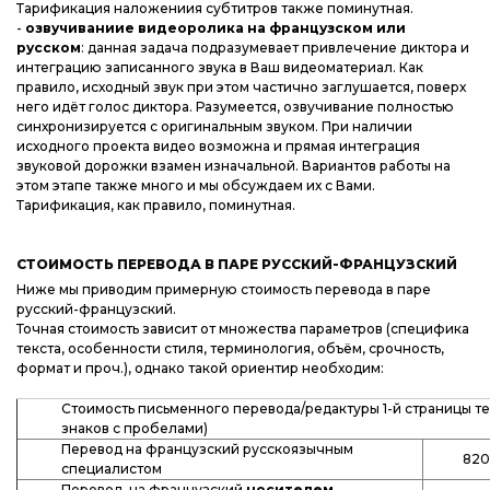
Тарификация наложениия субтитров также поминутная.
-
озвучиваниие видеоролика на французском или
русском
: данная задача подразумевает привлечение диктора и
интеграцию записанного звука в Ваш видеоматериал. Как
правило, исходный звук при этом частично заглушается, поверх
него идёт голос диктора. Разумеется, озвучивание полностью
синхронизируется с оригинальным звуком. При наличии
исходного проекта видео возможна и прямая интеграция
звуковой дорожки взамен изначальной. Вариантов работы на
этом этапе также много и мы обсуждаем их с Вами.
Тарификация, как правило, поминутная.
СТОИМОСТЬ ПЕРЕВОДА В ПАРЕ РУССКИЙ-ФРАНЦУЗСКИЙ
Ниже мы приводим примерную стоимость перевода в паре
русский-французский.
Точная стоимость зависит от множества параметров (специфика
текста, особенности стиля, терминология, объём, срочность,
формат и проч.), однако такой ориентир необходим:
Стоимость письменного перевода/редактуры 1-й страницы те
знаков с пробелами)
Перевод на французский русскоязычным
820
специалистом
Перевод на французский
носителем