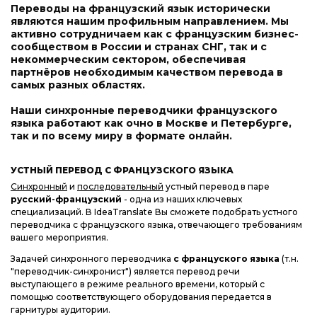
Переводы на французский язык исторически
являются нашим профильным направлением. Мы
активно сотрудничаем как с французским бизнес-
сообществом в России и странах СНГ, так и с
некоммерческим сектором, обеспечивая
партнёров необходимым качеством перевода в
самых разных областях.
Наши синхронные переводчики французского
языка работают как очно в Москве и Петербурге,
так и по всему миру в формате онлайн.
УСТНЫЙ ПЕРЕВОД С ФРАНЦУЗСКОГО ЯЗЫКА
Синхронный
и
последовательный
устный перевод в паре
русский-французский
- одна из наших ключевых
специализаций. В IdeaTranslate Вы сможете подобрать устного
переводчика с французского языка, отвечающего требованиям
вашего мероприятия.
Задачей синхронного переводчика
с француского языка
(т.н.
"переводчик-синхронист") является перевод речи
выступающего в режиме реального времени, который с
помощью соответствующего оборудования передается в
гарнитуры аудитории.