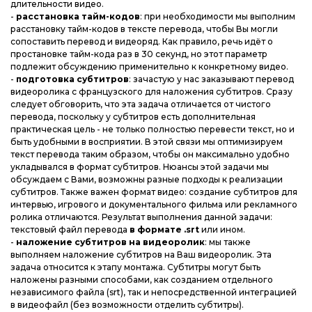
длительности видео.
-
расстановка тайм-кодов
: при необходимости мы выполним
расстановку тайм-кодов в тексте перевода, чтобы Вы могли
сопоставить перевод и видеоряд. Как правило, речь идёт о
простановке тайм-кода раз в 30 секунд, но этот параметр
подлежит обсуждению применительно к конкретному видео.
-
подготовка субтитров
: зачастую у нас заказывают перевод
видеоролика с французского для наложения субтитров. Сразу
следует обговорить, что эта задача отличается от чистого
перевода, поскольку у субтитров есть дополнительная
практическая цель - не только полностью перевести текст, но и
быть удобными в восприятии. В этой связи мы оптимизируем
текст перевода таким образом, чтобы он максимально удобно
укладывался в формат субтитров. Нюансы этой задачи мы
обсуждаем с Вами, возможны разные подходы к реализации
субтитров. Также важен формат видео: создание субтитров для
интервью, игрового и документального фильма или рекламного
ролика отличаются. Результат выполнения данной задачи:
текстовый файл перевода
в формате .srt
или ином.
-
наложение субтитров на видеоролик
: мы также
выполняем наложение субтитров на Ваш видеоролик. Эта
задача относится к этапу монтажа. Субтитры могут быть
наложены разными способами, как созданием отдельного
независимого файла (srt), так и непосредственной интеграцией
в видеофайл (без возможности отделить субтитры).