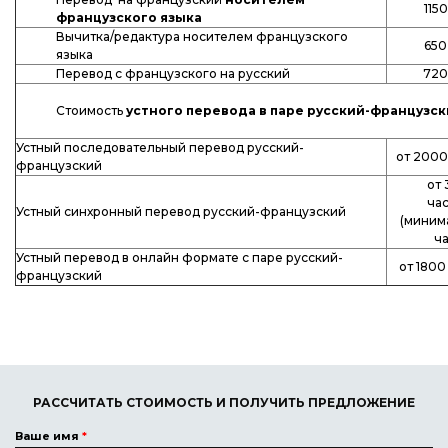
1150
французского языка
Вычитка/редактура носителем французского
650
языка
Перевод с французского на русский
720
Стоимость
устного перевода в паре русский-французск
Устный последовательный перевод русский-
от 2000
французский
от 
ча
Устный синхронный перевод русский-французский
(минима
ча
Устный перевод в онлайн формате с паре русский-
от 1800
французский
РАССЧИТАТЬ СТОИМОСТЬ И ПОЛУЧИТЬ ПРЕДЛОЖЕНИЕ
Ваше имя
*