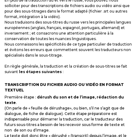
En plus de la traduction du et vers le russe, vous pouvez nous
solliciter pour des transcriptions de fichiers audio ou vidéo ainsi que
pour des sous-titrages dans le format adapté (fichier .srt ou autres
format, intégration à la vidéo).
Nous traduisons des sous-titres du russe vers les principales langues
européennes (anglais, français, espagnol, portugais, allemand) et
inversement ; et consacrons une attention particulière à la
conservation de toutes les nuances linguistiques.
Nous connaissons les spécificités de ce type particulier de traduction
et évitons les erreurs que commettent souvent les traducteurs non
spécialisés dans le sous-titrage.
En règle générale, la traduction et la création de sous-titres se fait
suivant
les étapes suivantes
:
TRANSCRIPTION DU FICHIER AUDIO OU VIDÉO EN FORMAT
TEXTUEL
Première étape :
dérush du son et de l’image, rédaction du
texte
.
(On parle de « feuille de dérushage», ou bien, s’il ne s’agit que de
dialogue, de fiche de dialogue). Cette étape préparatoire est
indispensable pour démarrer la traduction, car le traducteur des
futurs sous-titres a besoin de les recevoir sous forme de texte et
non de son ou d’image.
Le texte doit donc être « dérushé » (transcrit) depuis l’image, et le